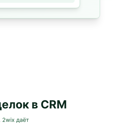
делок в CRM
 2wix даёт