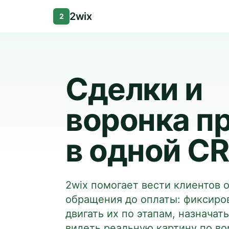
2wix
2
Сделки и
воронка п
в одной C
2wix помогает вести клиентов о
обращения до оплаты: фиксиров
двигать их по этапам, назначат
видеть реальную картину по во