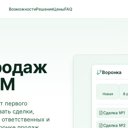
Возможности
Решения
Цены
FAQ
родаж
Воронка
RM
Новая
В 
т первого
ать сделки,
Сделка №1
ь ответственных и
Сделка №2
ронке продаж.